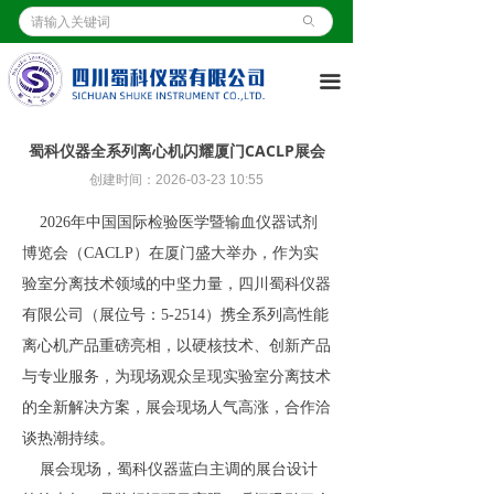
首页
ꄙ
ꀇ
关于我们
ꀶ
끀
产品展示
ꁦ
蜀科仪器全系列离心机闪耀厦门CACLP展会
客户案例
ꄁ
创建时间：
2026-03-23
10:55
新闻资讯
ꂓ
2026年中国国际检验医学暨输血仪器试剂
博览会（CACLP）在厦门盛大举办，作为实
资质证书
ꀧ
验室分离技术领域的中坚力量，四川蜀科仪器
有限公司（展位号：5-2514）携全系列高性能
操作视频
ꄤ
离心机产品重磅亮相，以硬核技术、创新产品
联系我们
ꂅ
与专业服务，为现场观众呈现实验室分离技术
的全新解决方案，展会现场人气高涨，合作洽
谈热潮持续。
展会现场，蜀科仪器蓝白主调的展台设计