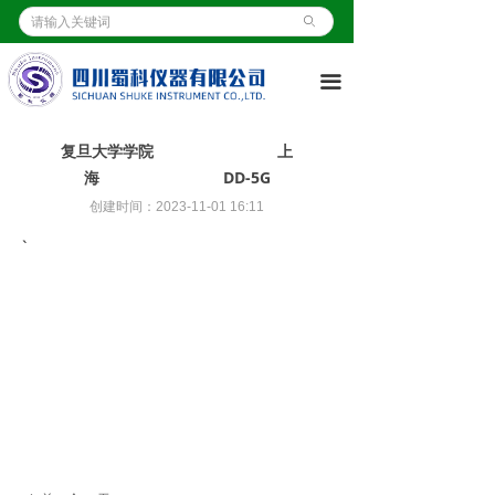
首页
ꄙ
ꀇ
关于我们
ꀶ
끀
产品展示
ꁦ
复旦大学学院 上
客户案例
ꄁ
海 DD-5G
创建时间：
2023-11-01
16:11
新闻资讯
ꂓ
`
资质证书
ꀧ
操作视频
ꄤ
联系我们
ꂅ