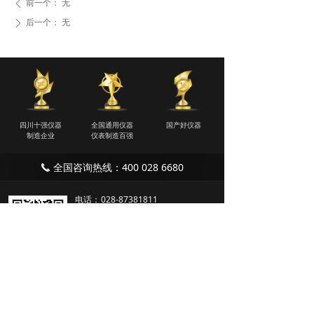
前一个：
无
ꄴ
后一个：
无
ꄲ
四川十强仪器
全国通用仪器
国产好仪器
制造企业
仪表制造百强
全国咨询热线：400 028 6680
끅
电话：
028-87381811
传真：
028-61985396
邮箱：
shuke@sklxj.com
地址：
四川省成都市温江区海旺路99
号5号楼
生产基地：成都市温江区骑士大道双
堰路段1919号联东U谷12栋