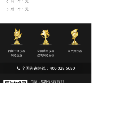
前一个：
无
ꄴ
后一个：
无
ꄲ
四川十强仪器
全国通用仪器
国产好仪器
制造企业
仪表制造百强
全国咨询热线：400 028 6680
끅
电话：
028-87381811
传真：
028-61985396
邮箱：
shuke@sklxj.com
地址：
四川省成都市温江区海旺路99
号5号楼
生产基地：成都市温江区骑士大道双
堰路段1919号联东U谷12栋