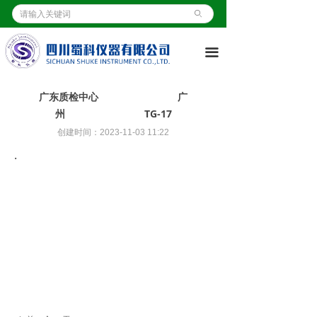
首页
ꄙ
ꀇ
关于我们
ꀶ
끀
产品展示
ꁦ
广东质检中心 广
客户案例
ꄁ
州 TG-17
创建时间：
2023-11-03
11:22
新闻资讯
ꂓ
·
资质证书
ꀧ
操作视频
ꄤ
联系我们
ꂅ